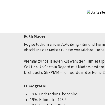
Direkt
zum
Inhalt
Ruth Mader
Regiestudium an der Abteilung Film und Ferns
Abschluss der Meisterklasse von Michael Hane
Viermal zur offiziellen Auswahl der Filmfests
Sektion Un Certain Regard mit Maders erstem 
Drehbuchs SERVIAM – Ich werde in der Reihe L'
Filmografie
1992: Endstation Obdachlos
1994: Kilometer 123,5