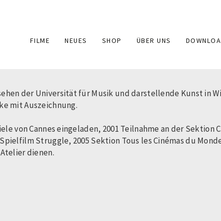
Main
FILME
NEUES
SHOP
ÜBER UNS
DOWNLOA
navigation
ehen der Universität für Musik und darstellende Kunst in Wi
ke mit Auszeichnung.
piele von Cannes eingeladen, 2001 Teilnahme an der Sektion C
Spielfilm Struggle, 2005 Sektion Tous les Cinémas du Monde 
Atelier dienen.