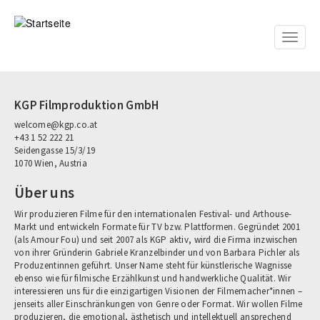
Direkt
zum
Inhalt
Toggle
naviga
KGP Filmproduktion GmbH
welcome@kgp.co.at
+43 1 52 222 21
Seidengasse 15/3/19
1070 Wien, Austria
Über uns
Wir produzieren Filme für den internationalen Festival- und Arthouse-
Markt und entwickeln Formate für TV bzw. Plattformen. Gegründet 2001
(als Amour Fou) und seit 2007 als KGP aktiv, wird die Firma inzwischen
von ihrer Gründerin Gabriele Kranzelbinder und von Barbara Pichler als
Produzentinnen geführt. Unser Name steht für künstlerische Wagnisse
ebenso wie für filmische Erzählkunst und handwerkliche Qualität. Wir
interessieren uns für die einzigartigen Visionen der Filmemacher*innen –
jenseits aller Einschränkungen von Genre oder Format. Wir wollen Filme
produzieren, die emotional, ästhetisch und intellektuell ansprechend