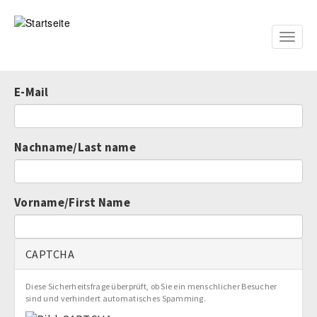
Direkt
zum
Inhalt
Toggle
naviga
E-Mail
Nachname/Last name
Vorname/First Name
CAPTCHA
Diese Sicherheitsfrage überprüft, ob Sie ein menschlicher Besucher
sind und verhindert automatisches Spamming.