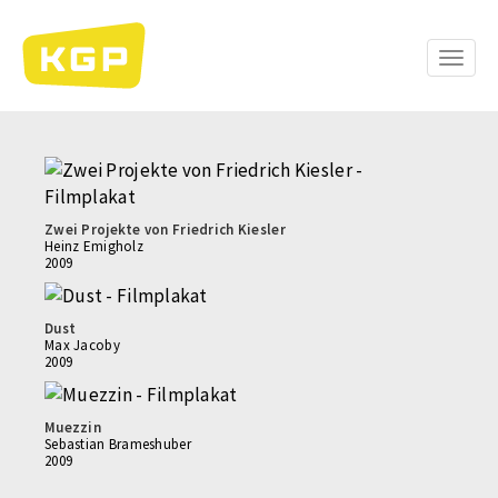
Direkt
zum
Inhalt
Toggle
naviga
Zwei Projekte von Friedrich Kiesler
Heinz Emigholz
2009
Dust
Max Jacoby
2009
Muezzin
Sebastian Brameshuber
2009