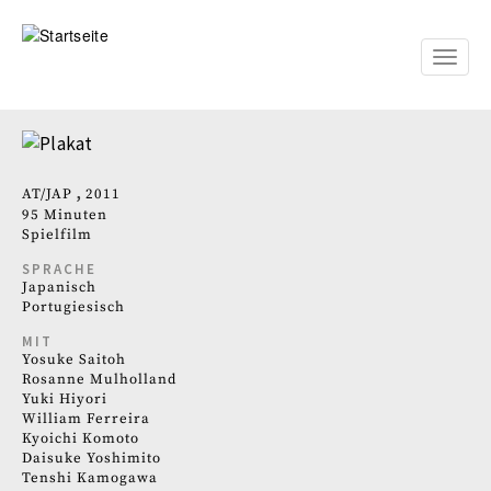
Direkt
zum
Inhalt
Toggle
naviga
AT
JAP
2011
95 Minuten
Spielfilm
SPRACHE
Japanisch
Portugiesisch
MIT
Yosuke Saitoh
Rosanne Mulholland
Yuki Hiyori
William Ferreira
Kyoichi Komoto
Daisuke Yoshimito
Tenshi Kamogawa