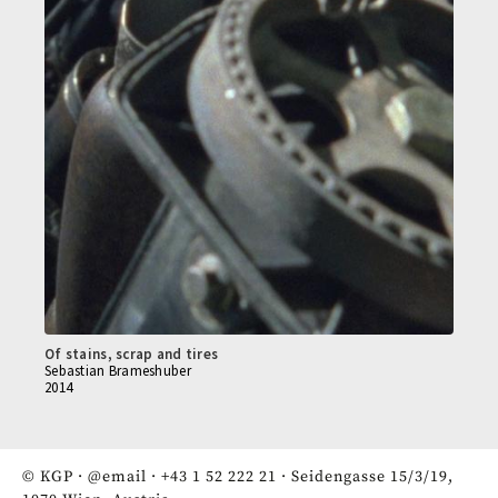
Of stains, scrap and tires
Sebastian Brameshuber
2014
© KGP ·
@email
·
+43 1 52 222 21
· Seidengasse 15/3/19,