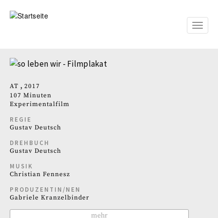
Direkt
zum
Inhalt
Toggle
naviga
AT
2017
107 Minuten
Experimentalfilm
REGIE
Gustav Deutsch
DREHBUCH
Gustav Deutsch
MUSIK
Christian Fennesz
PRODUZENTIN/NEN
Gabriele Kranzelbinder
mehr