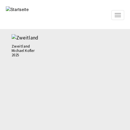
Direkt
zum
Inhalt
Toggle
naviga
Zweitland
Michael Kofler
2025