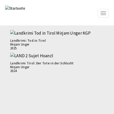
Direkt
zum
Inhalt
Toggle
naviga
Landkrimi: Tod in Tirol
Mirjam Unger
2025
Landkrimi Tirol: Der Tote in der Schlucht
Mirjam Unger
2024