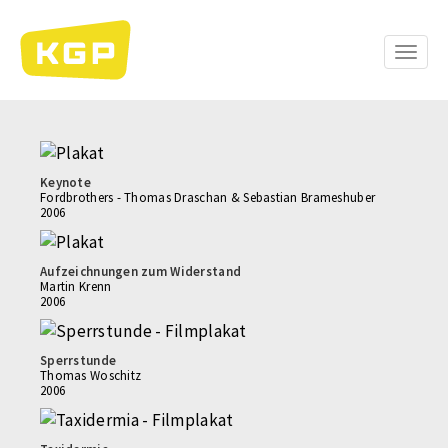
Direkt
zum
Inhalt
Toggle
naviga
Keynote
Fordbrothers - Thomas Draschan & Sebastian Brameshuber
2006
Aufzeichnungen zum Widerstand
Martin Krenn
2006
Sperrstunde
Thomas Woschitz
2006