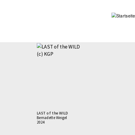
Direkt
zum
Inhalt
LAST of the WILD
Bernadette Weigel
2024