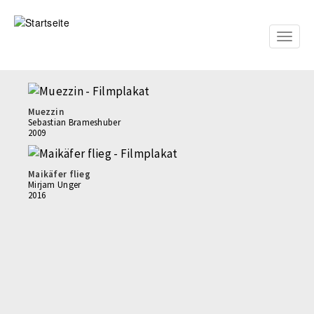
Direkt
zum
Inhalt
Toggle
naviga
Muezzin
Sebastian Brameshuber
2009
Maikäfer flieg
Mirjam Unger
2016