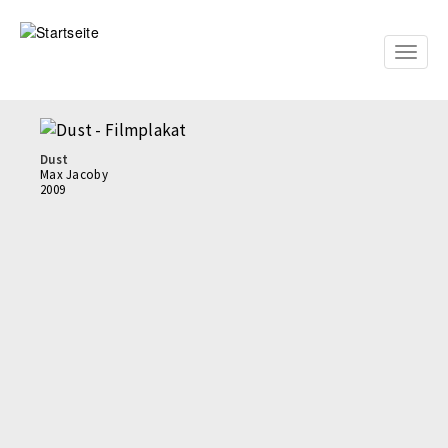
Direkt
zum
Inhalt
Toggle
naviga
Dust
Max Jacoby
2009