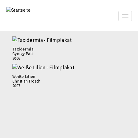
Direkt
zum
Inhalt
Toggle
naviga
Taxidermia
György Pálfi
2006
Weiße Lilien
Christian Frosch
2007