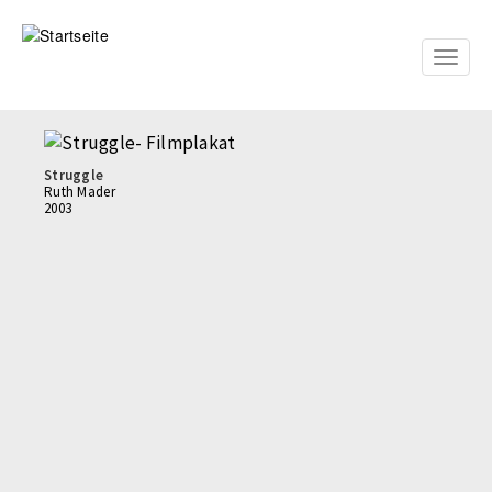
Direkt
zum
Inhalt
Toggle
naviga
Struggle
Ruth Mader
2003