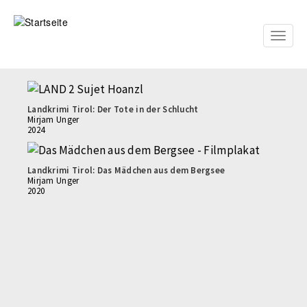
Direkt
zum
Inhalt
Toggle
naviga
Landkrimi Tirol: Der Tote in der Schlucht
Mirjam Unger
2024
Landkrimi Tirol: Das Mädchen aus dem Bergsee
Mirjam Unger
2020