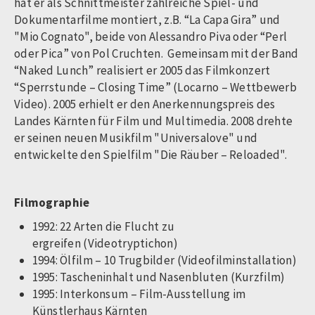
hat er als Schnittmeister zahlreiche Spiel- und
Dokumentarfilme montiert, z.B. “La Capa Gira” und
"Mio Cognato", beide von Alessandro Piva oder “Perl
oder Pica” von Pol Cruchten. Gemeinsam mit der Band
“Naked Lunch” realisiert er 2005 das Filmkonzert
“Sperrstunde – Closing Time” (Locarno – Wettbewerb
Video). 2005 erhielt er den Anerkennungspreis des
Landes Kärnten für Film und Multimedia. 2008 drehte
er seinen neuen Musikfilm "Universalove" und
entwickelte den Spielfilm "Die Räuber – Reloaded".
Filmographie
1992: 22 Arten die Flucht zu
ergreifen (Videotryptichon)
1994: Ölfilm – 10 Trugbilder (Videofilminstallation)
1995: Tascheninhalt und Nasenbluten (Kurzfilm)
1995: Interkonsum – Film-Ausstellung im
Künstlerhaus Kärnten