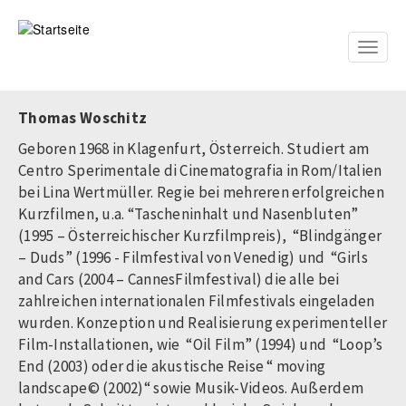
Direkt
zum
Inhalt
Toggle
naviga
Thomas Woschitz
Geboren 1968 in Klagenfurt, Österreich. Studiert am
Centro Sperimentale di Cinematografia in Rom/Italien
bei Lina Wertmüller. Regie bei mehreren erfolgreichen
Kurzfilmen, u.a. “Tascheninhalt und Nasenbluten”
(1995 – Österreichischer Kurzfilmpreis), “Blindgänger
– Duds” (1996 - Filmfestival von Venedig) und “Girls
and Cars (2004 – CannesFilmfestival) die alle bei
zahlreichen internationalen Filmfestivals eingeladen
wurden. Konzeption und Realisierung experimenteller
Film-Installationen, wie “Oil Film” (1994) und “Loop’s
End (2003) oder die akustische Reise “ moving
landscape© (2002)“ sowie Musik-Videos. Außerdem