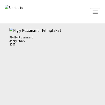
Direkt
zum
Inhalt
Toggle
naviga
Fly By Rossinant
Jacky Stoev
2007