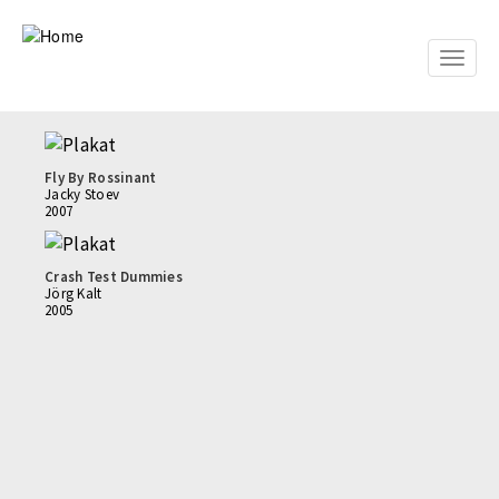
Skip
to
main
Toggle
content
naviga
Fly By Rossinant
Jacky Stoev
2007
Crash Test Dummies
Jörg Kalt
2005