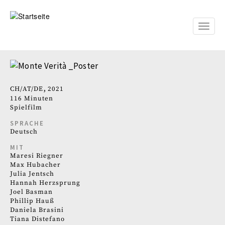
Direkt
zum
Inhalt
Toggle
naviga
CH
AT
DE
2021
116 Minuten
Spielfilm
SPRACHE
Deutsch
MIT
Maresi Riegner
Max Hubacher
Julia Jentsch
Hannah Herzsprung
Joel Basman
Phillip Hauß
Daniela Brasini
Tiana Distefano