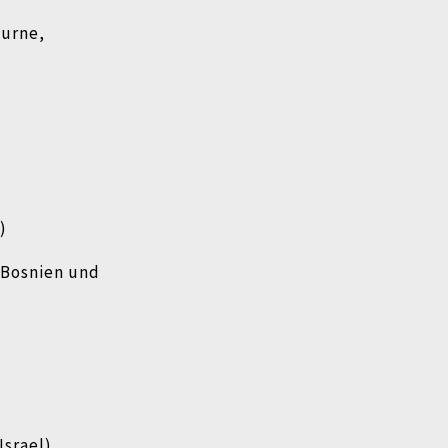
urne,
)
 Bosnien und
Israel)