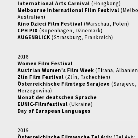
International Arts Carnival
(Hongkong)
Melbourne International Film Festival
(Melbo
Australien)
Kino Dzieci Film Festival
(Warschau, Polen)
CPH PIX
(Kopenhagen, Dänemark)
AUGENBLICK
(Strassburg, Frankreich)
2018
Women Film Festival
Austrian Women's Film Week
(Tirana, Albanien
Zlín Film Festival
(Zlín, Tschechien)
Österreichische Filmtage Sarajevo
(Sarajevo,
Herzegowina)
Monat der deutschen Sprache
EUNIC-Filmfestival
(Ukraine)
Day of European Languages
2019
Österreichische Filmwoche Tel Aviv
(Tel Aviv, 