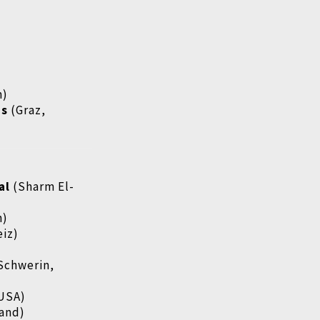
n)
ms
(Graz,
al
(Sharm El-
h)
iz)
Schwerin,
 USA)
land)