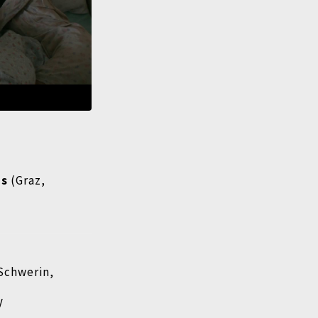
ms
(Graz,
Schwerin,
V