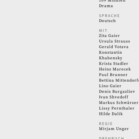
109 Minuten
Drama
SPRACHE
Deutsch
MIT
Zita Gaier
Ursula Strauss
Gerald Votava
Konstantin
Khabensky
Krista Stadler
Heinz Marecek
Paul Brunner
Bettina Mittendorf
Lino Gaier
Denis Burgazliev
Ivan Shvedoff
Markus Schwärzer
Lissy Pernthaler
Hilde Dalik
REGIE
Mirjam Unger
DREHBUCH