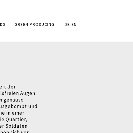
DS
GREEN PRODUCING
DE
EN
eit der
ilsfreien Augen
n
genauso
 Ausgebombt und
ie in einer
ie Quartier,
er Soldaten
chen sich vor