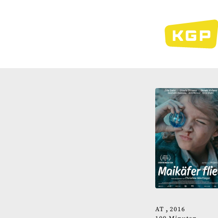
Direkt
zum
Inhalt
AT
2016