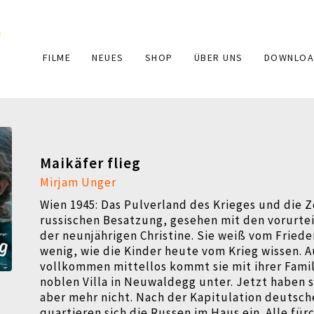
Main
FILME
NEUES
SHOP
ÜBER UNS
DOWNLOA
navigation
Maikäfer flieg
Mirjam Unger
Wien 1945: Das Pulverland des Krieges und die Z
russischen Besatzung, gesehen mit den vorurte
der neunjährigen Christine. Sie weiß vom Friede
wenig, wie die Kinder heute vom Krieg wissen.
vollkommen
mittellos kommt sie mit ihrer Famil
noblen Villa in Neuwaldegg unter. Jetzt
haben s
aber mehr nicht. Nach der Kapitulation deutsch
quartieren sich die Russen im Haus ein. Alle für