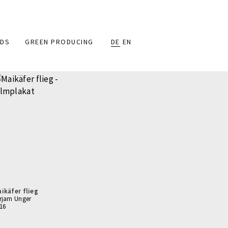
DS
GREEN PRODUCING
DE
EN
ikäfer flieg
rjam Unger
16