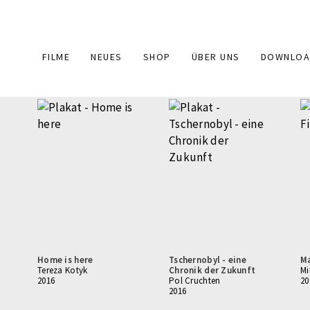
Main
FILME
NEUES
SHOP
ÜBER UNS
DOWNLOA
navigation
Home is here
Tschernobyl - eine
Ma
Tereza Kotyk
Chronik der Zukunft
Mi
2016
Pol Cruchten
20
2016