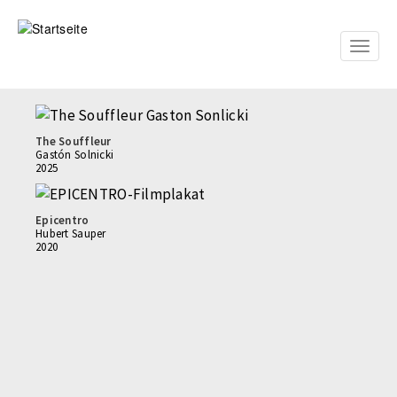
Direkt
zum
Inhalt
Toggle
naviga
The Souffleur
Gastón Solnicki
2025
Epicentro
Hubert Sauper
2020