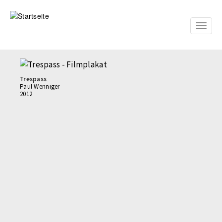
Direkt
zum
Inhalt
Toggle
naviga
Trespass
Paul Wenniger
2012