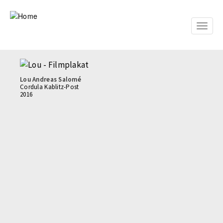
Skip
to
main
Toggle
content
naviga
Lou Andreas Salomé
Cordula Kablitz-Post
2016