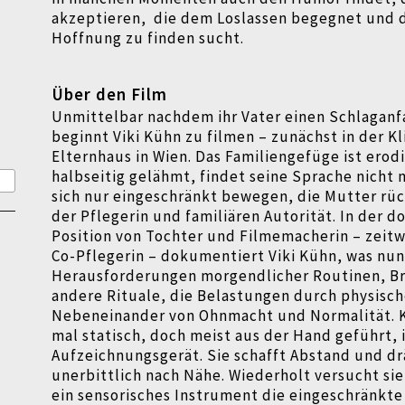
akzeptieren, die dem Loslassen begegnet und 
Hoffnung zu finden sucht.
Über den Film
Unmittelbar nachdem ihr Vater einen Schlaganfa
beginnt Viki Kühn zu filmen – zunächst in der Kl
Elternhaus in Wien. Das Familiengefüge ist erodi
halbseitig gelähmt, findet seine Sprache nicht
sich nur eingeschränkt bewegen, die Mutter rück
der Pflegerin und familiären Autorität. In der 
Position von Tochter und Filmemacherin – zeitw
Co-Pflegerin – dokumentiert Viki Kühn, was nun A
Herausforderungen morgendlicher Routinen, Br
andere Rituale, die Belastungen durch physisch
Nebeneinander von Ohnmacht und Normalität. 
mal statisch, doch meist aus der Hand geführt, i
Aufzeichnungsgerät. Sie schafft Abstand und dr
unerbittlich nach Nähe. Wiederholt versucht sie
ein sensorisches Instrument die eingeschränkte