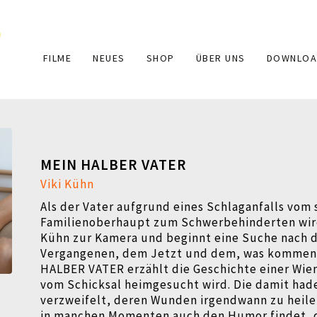
Main
FILME
NEUES
SHOP
ÜBER UNS
DOWNLOA
navigation
MEIN HALBER VATER
Viki Kühn
Als der Vater aufgrund eines Schlaganfalls vom
Familienoberhaupt zum Schwerbehinderten wird,
Kühn zur Kamera und beginnt eine Suche nach
Vergangenen, dem Jetzt und dem, was kommen
HALBER VATER erzählt die Geschichte einer Wien
vom Schicksal heimgesucht wird. Die damit hade
verzweifelt, deren Wunden irgendwann zu heile
in manchen Momenten auch den Humor findet, d