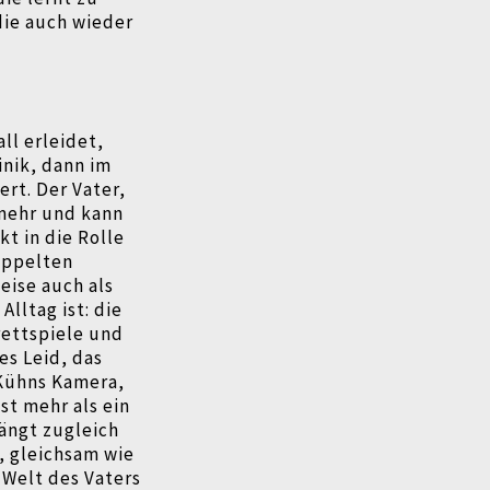
die auch wieder
ll erleidet,
inik, dann im
ert. Der Vater,
 mehr und kann
t in die Rolle
doppelten
eise auch als
lltag ist: die
ettspiele und
es Leid, das
Kühns Kamera,
st mehr als ein
ängt zugleich
, gleichsam wie
 Welt des Vaters