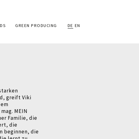
DS
GREEN PRODUCING
DE
EN
 starken
 greift Viki
 dem
 mag. MEIN
er Familie, die
rt, die
n beginnen, die
ie lernt zu