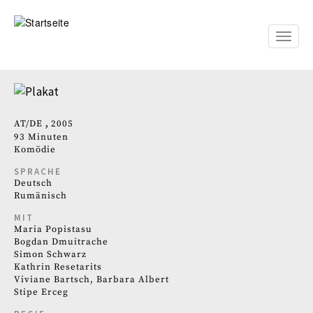
Direkt
zum
Inhalt
Toggle
naviga
AT
DE
2005
93 Minuten
Komödie
SPRACHE
Deutsch
Rumänisch
MIT
Maria Popistasu
Bogdan Dmuitrache
Simon Schwarz
Kathrin Resetarits
Viviane Bartsch, Barbara Albert
Stipe Erceg