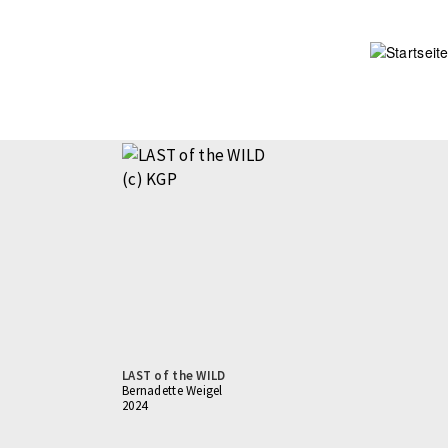
Direkt
zum
Inhalt
LAST of the WILD
Bernadette Weigel
2024