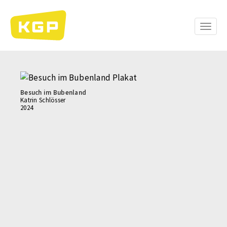
Direkt
zum
Inhalt
Toggle
naviga
Besuch im Bubenland
Katrin Schlösser
2024