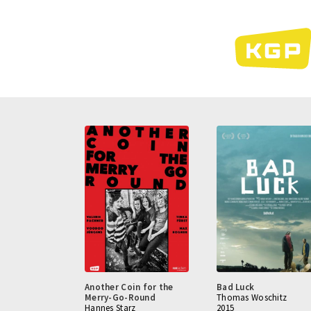
Direkt
zum
Inhalt
Another Coin for the
Bad Luck
Merry-Go-Round
Thomas Woschitz
Hannes Starz
2015