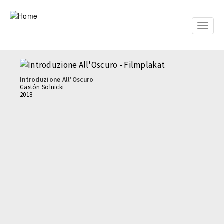
Skip
to
main
Toggle
content
naviga
Introduzione All'Oscuro
Gastón Solnicki
2018