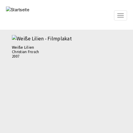
Direkt
zum
Inhalt
Toggle
naviga
Weiße Lilien
Christian Frosch
2007