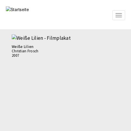
Direkt
zum
Inhalt
Toggle
naviga
Weiße Lilien
Christian Frosch
2007