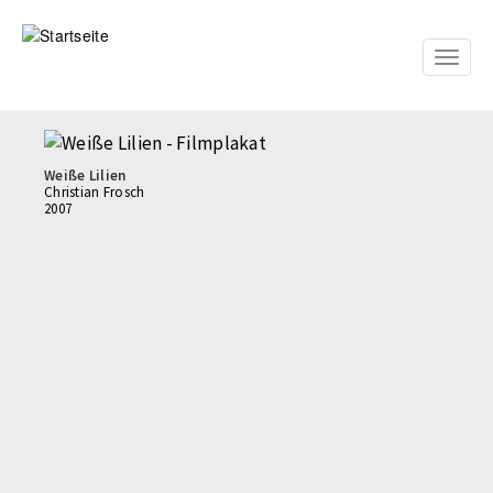
Direkt
zum
Inhalt
Toggle
naviga
Weiße Lilien
Christian Frosch
2007