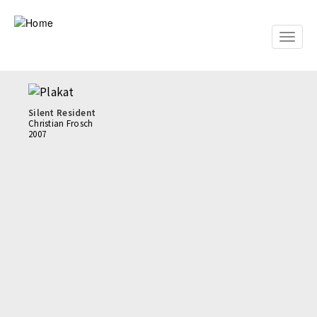
Skip
to
main
Toggle
content
naviga
Silent Resident
Christian Frosch
2007