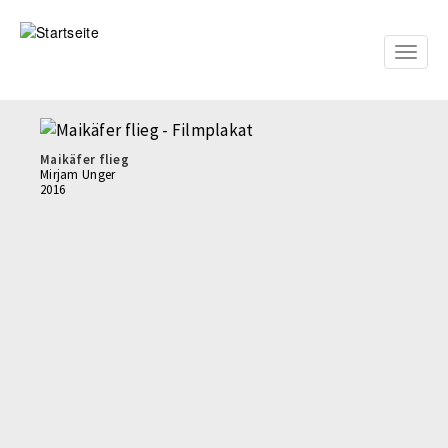
Direkt
zum
Inhalt
Toggle
naviga
Maikäfer flieg
Mirjam Unger
2016