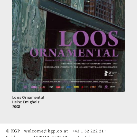
Loos Ornamental
Heinz Emigholz
2008
© KGP ·
welcome@kgp.co.at
·
+43 1 52 222 21
·