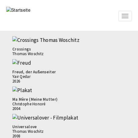
Direkt
zum
Inhalt
Toggle
naviga
Crossings
Thomas Woschitz
Freud, der Außenseiter
Yair Qedar
2026
Ma Mère (Meine Mutter)
Christophe Honoré
2004
Universalove
Thomas Woschitz
2008