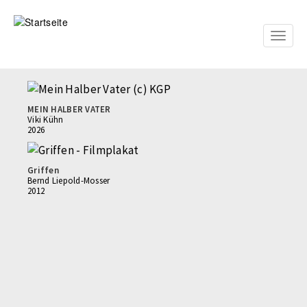
Direkt
zum
Inhalt
Toggle
naviga
MEIN HALBER VATER
Viki Kühn
2026
Griffen
Bernd Liepold-Mosser
2012