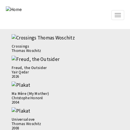
Skip
to
main
Toggle
content
naviga
Crossings
Thomas Woschitz
Freud, the Outsider
Yair Qedar
2026
Ma Mère (My Mother)
Christophe Honoré
2004
Universalove
Thomas Woschitz
2008