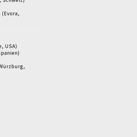
, Schweiz)
l
(Evora,
e, USA)
panien)
Würzburg,