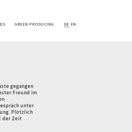
DS
GREEN PRODUCING
DE
EN
Gäste gegangen
bester Freund im
nen
Gespräch unter
ng. Plötzlich
 der Zeit