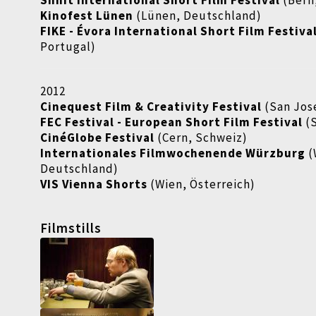
Shnit International Short Film Festival
(Bern
Kinofest Lünen
(Lünen, Deutschland)
FIKE - Évora International Short Film Festiva
Portugal)
2012
Cinequest Film & Creativity Festival
(San Jos
FEC Festival - European Short Film Festival
(S
CinéGlobe Festival
(Cern, Schweiz)
Internationales Filmwochenende Würzburg
(
Deutschland)
VIS Vienna Shorts
(Wien, Österreich)
Filmstills