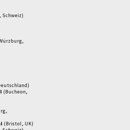
, Schweiz)
Würzburg,
Deutschland)
l
(Bucheon,
rg,
al
(Bristol, UK)