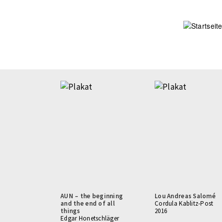
Direkt
zum
Inhalt
Seitennummerierung
AUN – the beginning
Lou Andreas Salomé
and the end of all
Cordula Kablitz-Post
things
2016
Edgar Honetschläger