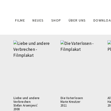
Main
FILME
NEUES
SHOP
ÜBER UNS
DOWNLOA
navigation
Liebe und andere
Die Vaterlosen
Al
Verbrechen
Marie Kreutzer
Ha
Stefan Arsenijević
2011
20
2008