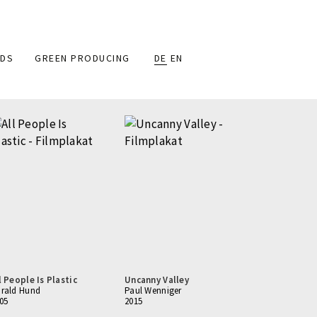
DS
GREEN PRODUCING
DE
EN
l People Is Plastic
Uncanny Valley
rald Hund
Paul Wenniger
05
2015